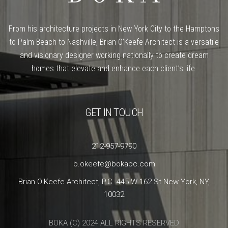
From his architecture projects in New York City to the Hamptons
to Palm Beach to Nashville, Brian O’Keefe Architect is a versatile
and visionary designer working nationally to create dream
homes that elevate and enhance each client’s life.
GET IN TOUCH
212-957-9790
b.okeefe@bokapc.com
Brian O'Keefe Architect, P.C. 445 W 162 St New York, NY,
10032
BOKA (C) 2024 ALL RIGHTS RESERVED